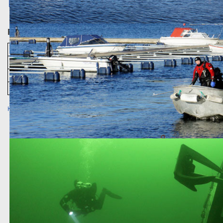
Klubbdykk pr. reise
Flåm Vadheim 2026's dykkelogger - (2026-01-22 - 2
#
Dato
Dykkested
Dykkeleder
1
2026-01-23
D/S Oldenburg
Uten dykkeleder
2
2026-01-23
D/S Oldenburg
Uten dykkeleder
3
2026-01-24
D/S Begonia
Uten dykkeleder
Klikk her for å legge til et klubbdykk på denne reisen